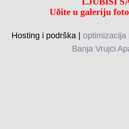
LJUBIŠI 
Uðite
u galeriju fot
Hosting i podrška |
optimizacija
Banja Vrujci Ap