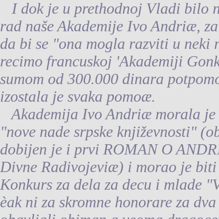
I dok je u prethodnoj Vladi bilo 
rad naše Akademije Ivo Andriæ, za k
da bi se "ona mogla razviti u neki 
recimo francuskoj 'Akademiji Gonk
sumom od 300.000 dinara potpomogn
izostala je svaka pomoæ.
Akademija Ivo Andriæ morala je d
"nove nade srpske književnosti" (ob
dobijen je i prvi ROMAN O ANDRI
Divne Radivojeviæ) i morao je biti
Konkurs za dela za decu i mlade "V
èak ni za skromne honorare za dva ž