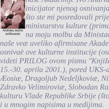
inicijator njenog osnivanja
što ste mi posredovali pri
ministarstvu kulture (prim
Andriæu dužno
na moju molbu da Minista
poštovanje
naše veæ uveliko afirmisane Akadem
osnivaè ove kulturne institucije (o
videti PRILOG ovom pismu "Knjiž
15.-30. aprila 2001.), pored UKS-a
Æosiæ, Dragoljub Nedeljkoviæ, Ni
Zdravko Velimiroviæ, Slobodan Raki
kulturu Vlade Republike Srbije (što
i u mnogim napisima u medijima.