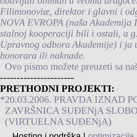
obavljali obiman a veoma dragocen
Filimonoviæ, direktor i glavni i 
NOVA EVROPA (naša Akademija I
stalnoj kooperaciji bili i ostali, a
Upravnog odbora Akademije) i ja u o
honorara ili naknade.
Ovo pismo možete preuzeti sa naše
----------------------
PRETHODNI PROJEKTI:
*20.03.2006. PRAVDA IZNAD PO
ZAVRŠNICA SUÐENjA SLOB
(VIRTUELNA SUÐENjA)
Hosting i podrška |
optimizacija